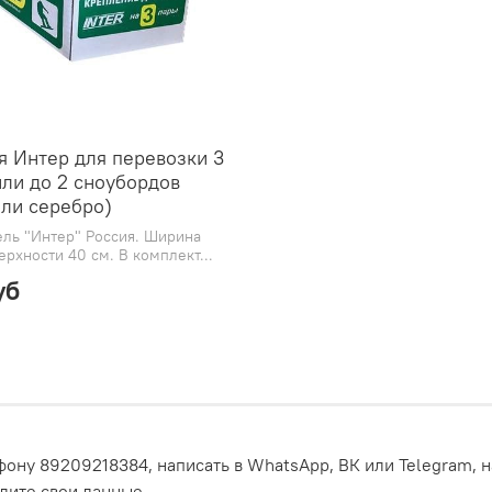
я Интер для перевозки 3
ли до 2 сноубордов
ли серебро)
ль "Интер" Россия. Ширина
рхности 40 см. В комплект...
уб
ону 89209218384, написать в WhatsApp, ВК или Telegram, н
едите свои данные.