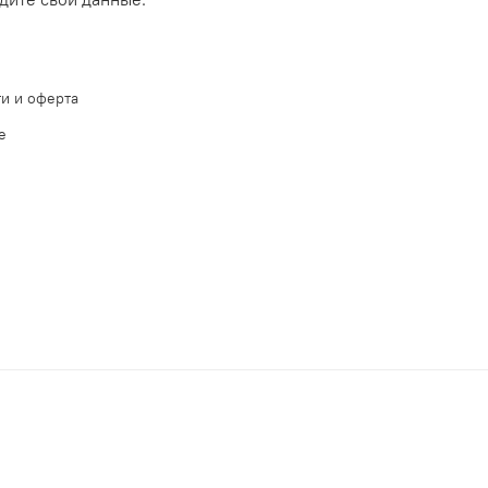
и и оферта
е