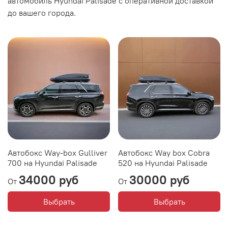
автомобиль Hyundai Palisade с оперативной доставкой
до вашего города.
Автобокс Way-box Gulliver
Автобокс Way box Cobra
700 на Hyundai Palisade
520 на Hyundai Palisade
34000 руб
30000 руб
От
От
Выбрать
Выбрать