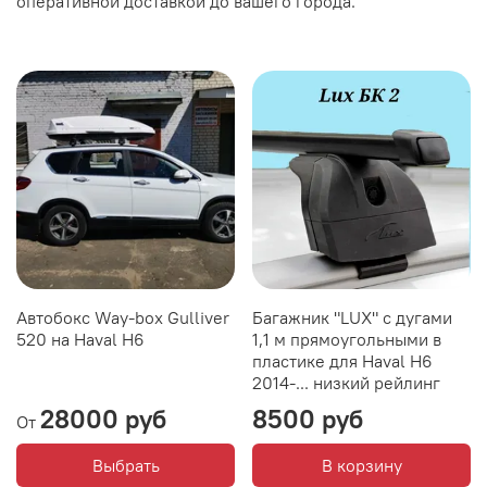
оперативной доставкой до вашего города.
Автобокс Way-box Gulliver
Багажник "LUX" с дугами
520 на Haval H6
1,1 м прямоугольными в
пластике для Haval H6
2014-... низкий рейлинг
28000 руб
8500 руб
От
Выбрать
В корзину