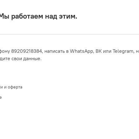
 Мы работаем над этим.
ону 89209218384, написать в WhatsApp, ВК или Telegram, н
едите свои данные.
и и оферта
е