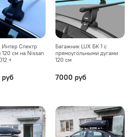
 Интер Спектр
Багажник LUX БК 1 с
 120 см на Nissan
прямоугольными дугами
012 +
120 см
 руб
7000 руб