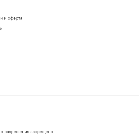
и и оферта
е
ого разрешения запрещено