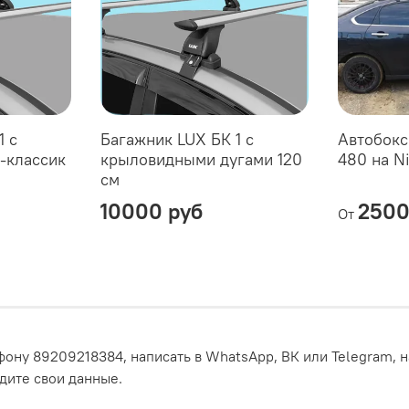
1 с
Багажник LUX БК 1 с
Автобокс
о-классик
крыловидными дугами 120
480 на N
см
10000 руб
2500
От
ону 89209218384, написать в WhatsApp, ВК или Telegram, н
едите свои данные.