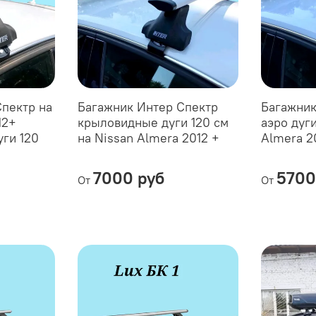
пектр на
Багажник Интер Спектр
Багажник
12+
крыловидные дуги 120 см
аэро дуги
ги 120
на Nissan Almera 2012 +
Almera 2
7000 руб
5700
От
От