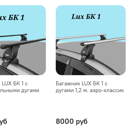
 LUX БК 1 с
Багажник LUX БК 1 с
льными дугами
дугами 1,2 м. аэро-классик
уб
8000 руб