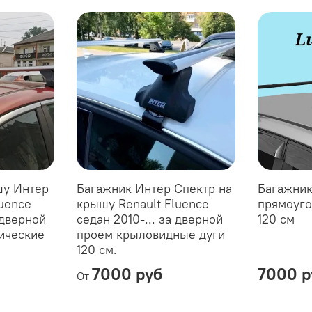
шу Интер
Багажник Интер Спектр на
Багажник
luence
крышу Renault Fluence
прямоуго
а дверной
седан 2010-... за дверной
120 см
ические
проем крыловидные дуги
120 см.
7000 руб
7000 р
От