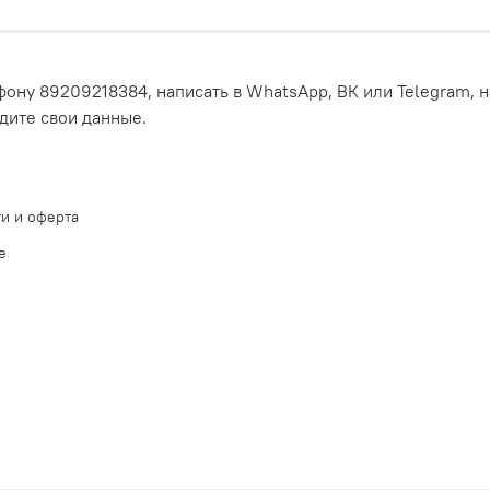
ону 89209218384, написать в WhatsApp, ВК или Telegram, н
едите свои данные.
и и оферта
е