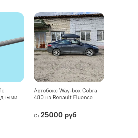
1с
Автобокс Way-box Cobra
идными
480 на Renault Fluence
25000 руб
От