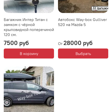
Багажник Интер Титан с
Автобокс Way-box Gulliver
замком с чёрной
520 на Mazda 5
крыловидной поперечиной
120 см.
7500 руб
28000 руб
От
В корзину
Выбрать