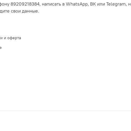
ону 89209218384, написать в WhatsApp, ВК или Telegram, н
едите свои данные.
и и оферта
е