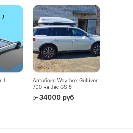
r 1
Автобокс Way-box Gulliver
700 на Jac GS 8
34000 руб
От