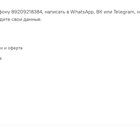
ону 89209218384, написать в WhatsApp, ВК или Telegram, н
едите свои данные.
и и оферта
е