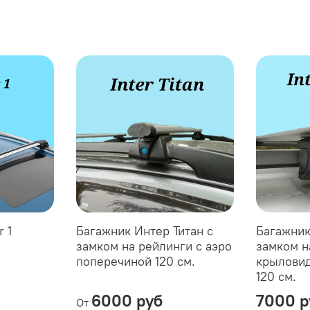
r 1
Багажник Интер Титан с
Багажник
замком на рейлинги с аэро
замком н
поперечиной 120 см.
крыловид
120 см.
6000 руб
7000 р
От