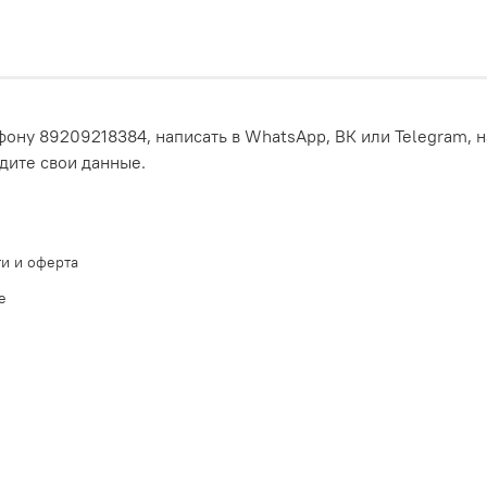
ону 89209218384, написать в WhatsApp, ВК или Telegram, н
едите свои данные.
и и оферта
е