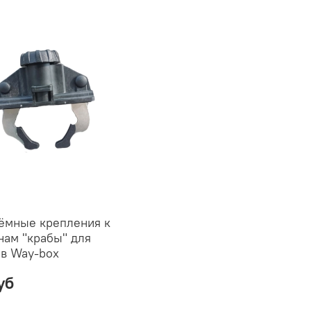
ёмные крепления к
нам "крабы" для
ов Way-box
уб