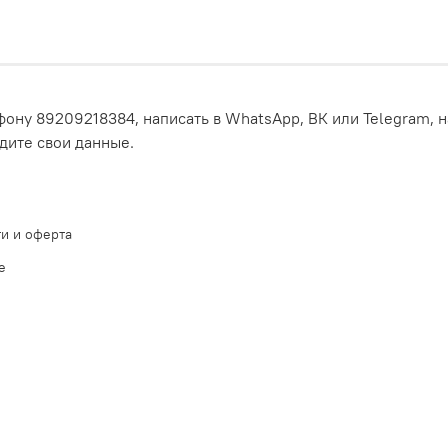
ону 89209218384, написать в WhatsApp, ВК или Telegram, н
едите свои данные.
и и оферта
е