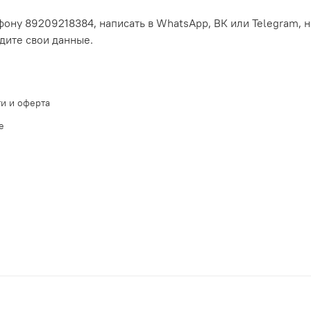
ону 89209218384, написать в WhatsApp, ВК или Telegram, н
едите свои данные.
и и оферта
е