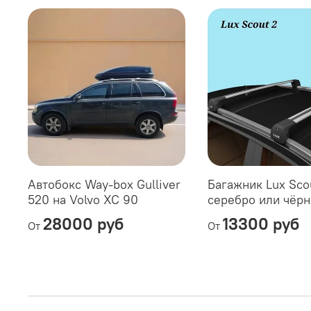
Автобокс Way-box Gulliver
Багажник Lux Sco
520 на Volvo XC 90
серебро или чёр
28000 руб
13300 руб
От
От