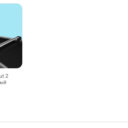
ut 2
ный