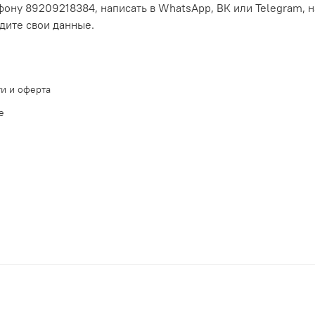
ону 89209218384, написать в WhatsApp, ВК или Telegram, н
едите свои данные.
и и оферта
е