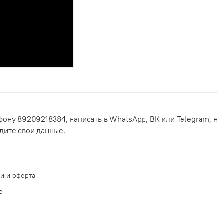
ону 89209218384, написать в WhatsApp, ВК или Telegram, н
едите свои данные.
и и оферта
е