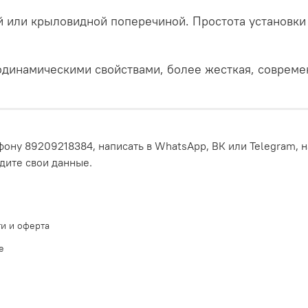
 или крыловидной поперечиной. Простота установки 
динамическими свойствами, более жесткая, современ
ону 89209218384, написать в WhatsApp, ВК или Telegram, н
едите свои данные.
и и оферта
е