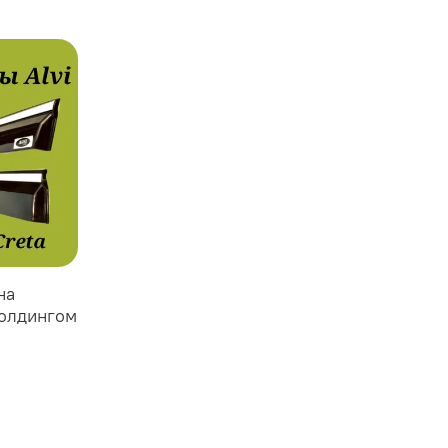
на
молдингом