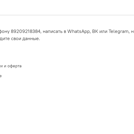
ону 89209218384, написать в WhatsApp, ВК или Telegram, н
едите свои данные.
и и оферта
е