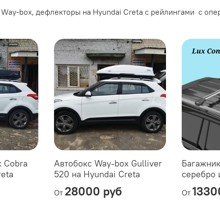
Way-box, дефлекторы на Hyundai Creta с рейлингами с опер
x Cobra
Автобокс Way-box Gulliver
Багажник
reta
520 на Hyundai Creta
серебро 
28000 руб
1330
От
От