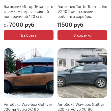
Багажник Интер Титан i pro
Багажник Turtle Tourmaline
с замком с крыловидной
V2 106 см. на низкие
поперечиной 120 см.
рейлинги серебро.
7000 руб
11500 руб
От
Выбрать
В корзину
Автобокс Way-box Gulliver
Автобокс Way-box Gulliver
700 на Volvo XC 60
520 на Volvo XC 60