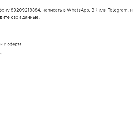
ону 89209218384, написать в WhatsApp, ВК или Telegram, н
едите свои данные.
и и оферта
е