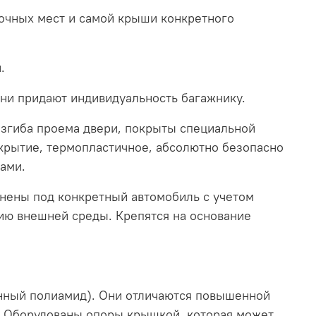
вочных мест и самой крыши конкретного
.
они придают индивидуальность багажнику.
изгиба проема двери, покрыты специальной
окрытие, термопластичное, абсолютно безопасно
вами.
нены под конкретный автомобиль с учетом
ию внешней среды. Крепятся на основание
енный полиамид). Они отличаются повышенной
и. Оборудованы опоры крышкой, которая может