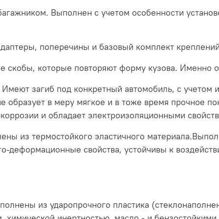
 багажником. Выполнен с учетом особенности устано
 адаптеры, поперечины и базовый комплект креплений
ие скобы, которые повторяют форму кузова. Именно 
 Имеют загиб под конкретный автомобиль, с учетом 
е образует в меру мягкое и в тоже время прочное п
к коррозии и обладает электроизоляционными свойст
ены из термостойкого эластичного материала.Выпол
о-деформационные свойства, устойчивы к воздейств
ыполнены из ударопрочного пластика (стеклонаполн
м, химической инертностью, масло - и бензостойким