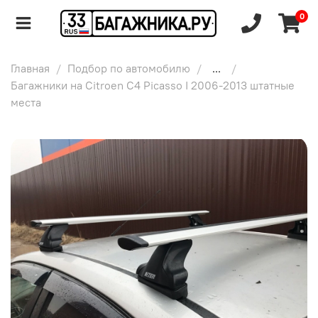
0
Главная
Подбор по автомобилю
...
Багажники на Citroen C4 Picasso I 2006-2013 штатные
места