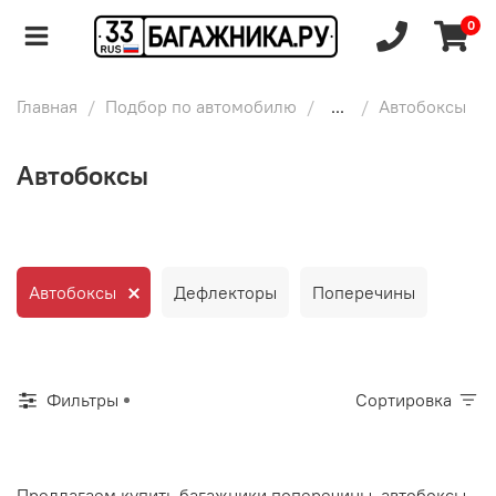
0
Главная
Подбор по автомобилю
...
Автобоксы
Автобоксы
Автобоксы
Дефлекторы
Поперечины
Фильтры
Сортировка
Предлагаем купить багажники поперечины, автобоксы